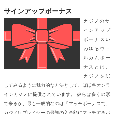
サインアップボーナス
カジノのサ
インアップ
ボーナスい
わゆるウェ
ルカムボー
ナスとは、
カジノを試
してみるように魅力的な方法として、ほぼ各オンラ
インカジノに提供されています。 彼らは多くの形
で来るが、最も一般的なのは「マッチボーナスで、
カジノはプレイヤーの最初の入金額にマッチするボ