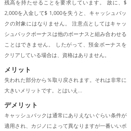
残高を持たせることを要求しています。 故に、$
2,000を入金して$ 1,000を失うと、キャッシュバッ
クの対象にはなりません。 注意点としてはキャッ
シュバックボーナスは他のボーナスと組み合わせる
ことはできません。 したがって、預金ボーナスを
クリアしている場合は、資格はありません。
メリット
失われた部分から％取り戻されます。それは非常に
大きいメリットです。とはいえ…
デメリット
キャッシュバックは通常にありえないぐらい条件が
適用され、カジノによって異なりますが一番いいボ