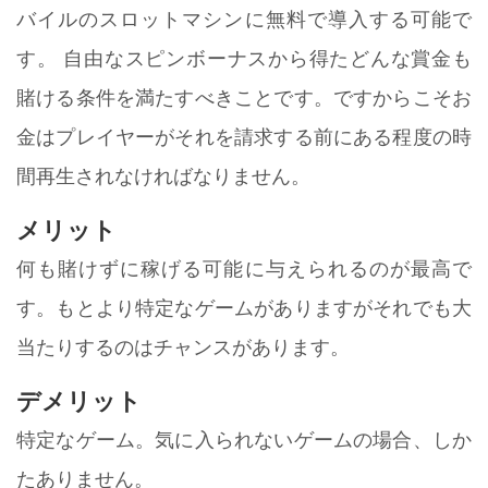
バイルのスロットマシンに無料で導入する可能で
す。 自由なスピンボーナスから得たどんな賞金も
賭ける条件を満たすべきことです。ですからこそお
金はプレイヤーがそれを請求する前にある程度の時
間再生されなければなりません。
メリット
何も賭けずに稼げる可能に与えられるのが最高で
す。もとより特定なゲームがありますがそれでも大
当たりするのはチャンスがあります。
デメリット
特定なゲーム。気に入られないゲームの場合、しか
たありません。