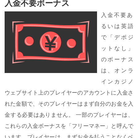
入金不要ボーナス
入金不要あ
るいは英語
で「デポジ
ットなし」
のボーナス
は、オンラ
インカジノ
ウェブサイト上のプレイヤーのアカウントに入金さ
れた金額で、そのプレイヤーはまず自分のお金を入
金する必要はありません。 一部のプレイヤーは、
これらの入金ボーナスを「フリーマネー」と呼んで
います。プレイヤーは、まずお金を払うことなくベ