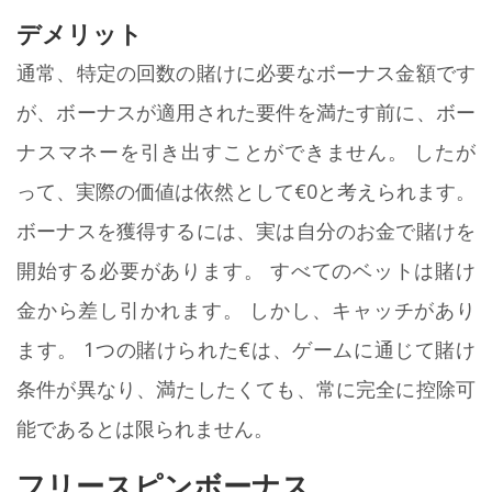
デメリット
通常、特定の回数の賭けに必要なボーナス金額です
が、ボーナスが適用された要件を満たす前に、ボー
ナスマネーを引き出すことができません。 したが
って、実際の価値は依然として€0と考えられます。
ボーナスを獲得するには、実は自分のお金で賭けを
開始する必要があります。 すべてのベットは賭け
金から差し引かれます。 しかし、キャッチがあり
ます。 1つの賭けられた€は、ゲームに通じて賭け
条件が異なり、満たしたくても、常に完全に控除可
能であるとは限られません。
フリースピンボーナス